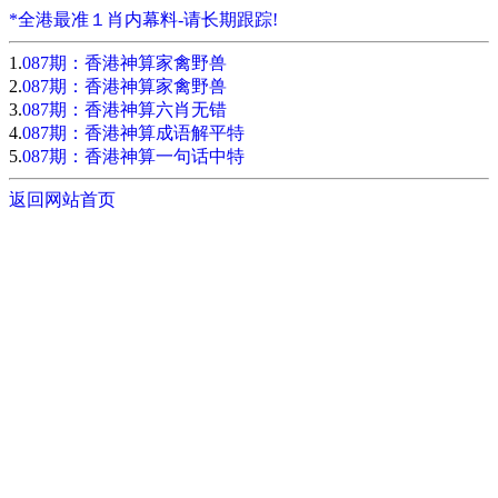
*全港最准１肖内幕料-请长期跟踪!
1.
087期：香港神算家禽野兽
2.
087期：香港神算家禽野兽
3.
087期：香港神算六肖无错
4.
087期：香港神算成语解平特
5.
087期：香港神算一句话中特
返回网站首页