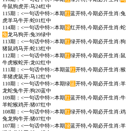
牛鼠狗虎开:马24红中
115期：<一句话中特>:本期
红
蓝开特,今期必开生肖:兔
虎羊马牛开:蛇01红中
114期：<一句话中特>:本期
绿
红开特,今期必开生肖:蛇
兔
龙马狗开:兔39绿中
113期：<一句话中特>:本期
红
绿开特,今期必开生肖:狗
猪鼠鸡马开:蛇13红中
112期：<一句话中特>:本期
红
绿开特,今期必开生肖:鼠
牛虎猴蛇开:龙02红中
111期：<一句话中特>:本期蓝
红
开特,今期必开生肖:猴
羊猪虎鼠开:马12红中
110期：<一句话中特>:本期绿
蓝
开特,今期必开生肖:羊
龙蛇兔牛开:狗20蓝中
109期：<一句话中特>:本期
红
蓝开特,今期必开生肖:牛
羊蛇猴鸡开:猪07红中
108期：<一句话中特>:本期
红
绿开特,今期必开生肖:鸡
兔龙狗牛开:猪07红中
107期：<一句话中特>:本期
绿
蓝开特,今期必开生肖:羊