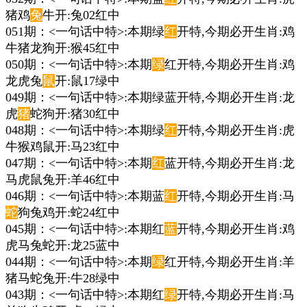
猪鸡
兔
牛开:兔02红中
051期：<一句话中特>:本期绿
红
开特,今期必开生肖:鸡
牛猪龙狗开:猴45红中
050期：<一句话中特>:本期
绿
红开特,今期必开生肖:鸡
龙虎兔
鼠
开:鼠17绿中
049期：<一句话中特>:本期绿蓝开特,今期必开生肖:龙
虎
猪
蛇狗开:猪30红中
048期：<一句话中特>:本期绿
红
开特,今期必开生肖:虎
牛猴鸡鼠开:马23红中
047期：<一句话中特>:本期
红
蓝开特,今期必开生肖:龙
马虎鼠兔开:羊46红中
046期：<一句话中特>:本期蓝
红
开特,今期必开生肖:马
蛇
狗兔鸡开:蛇24红中
045期：<一句话中特>:本期红
蓝
开特,今期必开生肖:鸡
虎马兔蛇开:龙25蓝中
044期：<一句话中特>:本期
绿
红开特,今期必开生肖:羊
猪马蛇兔开:牛28绿中
043期：<一句话中特>:本期红
绿
开特,今期必开生肖:马