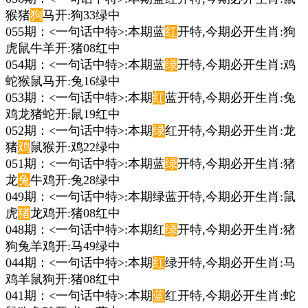
猴猪
狗
马开:狗33绿中
055期：<一句话中特>:本期蓝
红
开特,今期必开生肖:狗
虎鼠牛羊开:猪08红中
054期：<一句话中特>:本期蓝
绿
开特,今期必开生肖:鸡
蛇猴鼠马开:兔16绿中
053期：<一句话中特>:本期
红
蓝开特,今期必开生肖:兔
鸡龙猪蛇开:鼠19红中
052期：<一句话中特>:本期
绿
红开特,今期必开生肖:龙
猪
鸡
鼠猴开:鸡22绿中
051期：<一句话中特>:本期蓝
绿
开特,今期必开生肖:猪
龙
兔
牛鸡开:兔28绿中
049期：<一句话中特>:本期绿蓝开特,今期必开生肖:鼠
虎
猪
龙鸡开:猪08红中
048期：<一句话中特>:本期红
绿
开特,今期必开生肖:猪
狗兔羊鸡开:马49绿中
044期：<一句话中特>:本期
红
绿开特,今期必开生肖:马
鸡羊鼠狗开:猪08红中
041期：<一句话中特>:本期
蓝
红开特,今期必开生肖:蛇