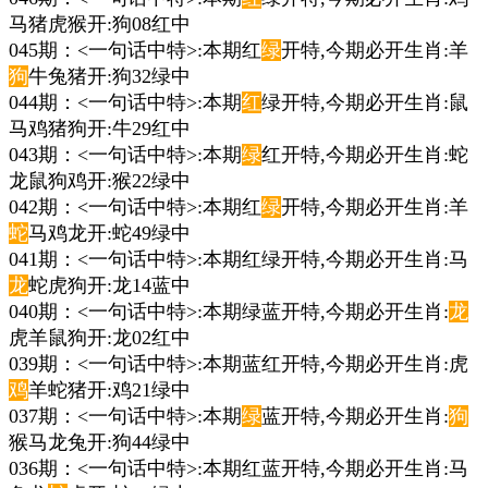
马猪虎猴开:狗08红中
045期：<一句话中特>:本期红
绿
开特,今期必开生肖:羊
狗
牛兔猪开:狗32绿中
044期：<一句话中特>:本期
红
绿开特,今期必开生肖:鼠
马鸡猪狗开:牛29红中
043期：<一句话中特>:本期
绿
红开特,今期必开生肖:蛇
龙鼠狗鸡开:猴22绿中
042期：<一句话中特>:本期红
绿
开特,今期必开生肖:羊
蛇
马鸡龙开:蛇49绿中
041期：<一句话中特>:本期红绿开特,今期必开生肖:马
龙
蛇虎狗开:龙14蓝中
040期：<一句话中特>:本期绿蓝开特,今期必开生肖:
龙
虎羊鼠狗开:龙02红中
039期：<一句话中特>:本期蓝红开特,今期必开生肖:虎
鸡
羊蛇猪开:鸡21绿中
037期：<一句话中特>:本期
绿
蓝开特,今期必开生肖:
狗
猴马龙兔开:狗44绿中
036期：<一句话中特>:本期红蓝开特,今期必开生肖:马