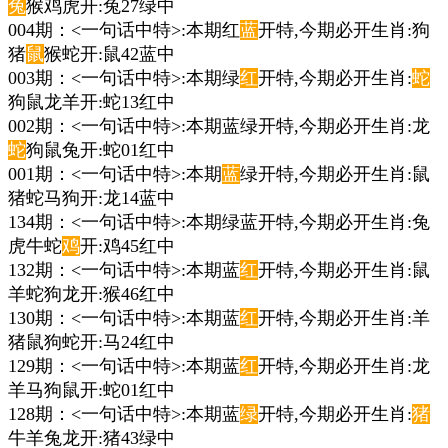
兔
猴鸡虎开:兔27绿中
004期：<一句话中特>:本期红
蓝
开特,今期必开生肖:狗
猪
鼠
猴蛇开:鼠42蓝中
003期：<一句话中特>:本期绿
红
开特,今期必开生肖:
蛇
狗鼠龙羊开:蛇13红中
002期：<一句话中特>:本期蓝绿开特,今期必开生肖:龙
蛇
狗鼠兔开:蛇01红中
001期：<一句话中特>:本期
蓝
绿开特,今期必开生肖:鼠
猪蛇马狗开:龙14蓝中
134期：<一句话中特>:本期绿蓝开特,今期必开生肖:兔
虎牛蛇
鸡
开:鸡45红中
132期：<一句话中特>:本期蓝
红
开特,今期必开生肖:鼠
羊蛇狗龙开:猴46红中
130期：<一句话中特>:本期蓝
红
开特,今期必开生肖:羊
猪鼠狗蛇开:马24红中
129期：<一句话中特>:本期蓝
红
开特,今期必开生肖:龙
羊马狗鼠开:蛇01红中
128期：<一句话中特>:本期蓝
绿
开特,今期必开生肖:
猪
牛羊兔龙开:猪43绿中