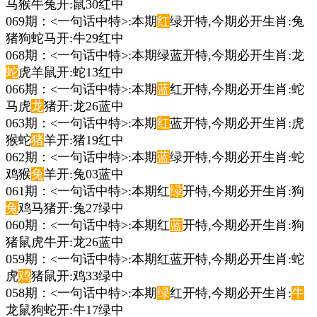
马猴牛兔开:鼠30红中
069期：<一句话中特>:本期
红
绿开特,今期必开生肖:兔
猪狗蛇马开:牛29红中
068期：<一句话中特>:本期绿蓝开特,今期必开生肖:龙
蛇
虎羊鼠开:蛇13红中
066期：<一句话中特>:本期
蓝
红开特,今期必开生肖:蛇
马虎
龙
猪开:龙26蓝中
063期：<一句话中特>:本期
红
蓝开特,今期必开生肖:虎
猴蛇
猪
羊开:猪19红中
062期：<一句话中特>:本期
蓝
绿开特,今期必开生肖:蛇
鸡猴
兔
羊开:兔03蓝中
061期：<一句话中特>:本期红
绿
开特,今期必开生肖:狗
兔
鸡马猪开:兔27绿中
060期：<一句话中特>:本期红
蓝
开特,今期必开生肖:狗
猪鼠虎牛开:龙26蓝中
059期：<一句话中特>:本期红蓝开特,今期必开生肖:蛇
虎
鸡
猪鼠开:鸡33绿中
058期：<一句话中特>:本期
绿
红开特,今期必开生肖:
牛
龙鼠狗蛇开:牛17绿中