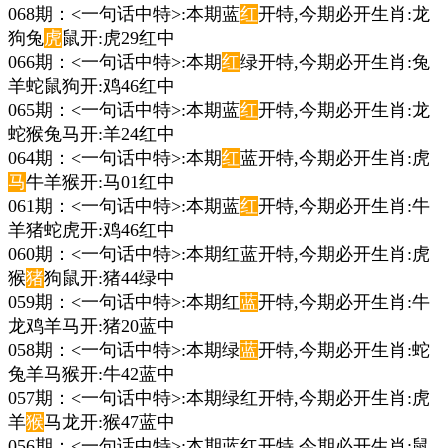
068期：<一句话中特>:本期蓝
红
开特,今期必开生肖:龙
狗兔
虎
鼠开:虎29红中
066期：<一句话中特>:本期
红
绿开特,今期必开生肖:兔
羊蛇鼠狗开:鸡46红中
065期：<一句话中特>:本期蓝
红
开特,今期必开生肖:龙
蛇猴兔马开:羊24红中
064期：<一句话中特>:本期
红
蓝开特,今期必开生肖:虎
马
牛羊猴开:马01红中
061期：<一句话中特>:本期蓝
红
开特,今期必开生肖:牛
羊猪蛇虎开:鸡46红中
060期：<一句话中特>:本期红蓝开特,今期必开生肖:虎
猴
猪
狗鼠开:猪44绿中
059期：<一句话中特>:本期红
蓝
开特,今期必开生肖:牛
龙鸡羊马开:猪20蓝中
058期：<一句话中特>:本期绿
蓝
开特,今期必开生肖:蛇
兔羊马猴开:牛42蓝中
057期：<一句话中特>:本期绿红开特,今期必开生肖:虎
羊
猴
马龙开:猴47蓝中
056期：<一句话中特>:本期蓝红开特,今期必开生肖:鼠