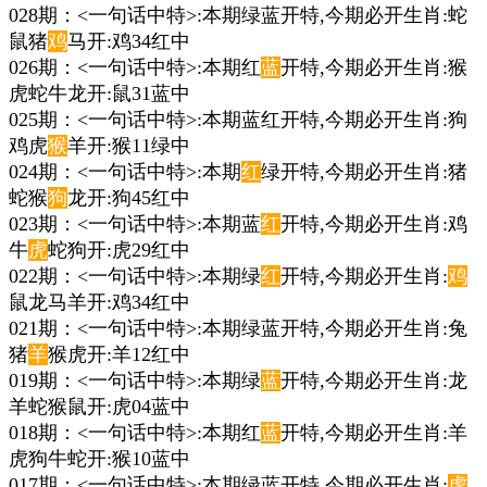
028期：<一句话中特>:本期绿蓝开特,今期必开生肖:蛇
鼠猪
鸡
马开:鸡34红中
026期：<一句话中特>:本期红
蓝
开特,今期必开生肖:猴
虎蛇牛龙开:鼠31蓝中
025期：<一句话中特>:本期蓝红开特,今期必开生肖:狗
鸡虎
猴
羊开:猴11绿中
024期：<一句话中特>:本期
红
绿开特,今期必开生肖:猪
蛇猴
狗
龙开:狗45红中
023期：<一句话中特>:本期蓝
红
开特,今期必开生肖:鸡
牛
虎
蛇狗开:虎29红中
022期：<一句话中特>:本期绿
红
开特,今期必开生肖:
鸡
鼠龙马羊开:鸡34红中
021期：<一句话中特>:本期绿蓝开特,今期必开生肖:兔
猪
羊
猴虎开:羊12红中
019期：<一句话中特>:本期绿
蓝
开特,今期必开生肖:龙
羊蛇猴鼠开:虎04蓝中
018期：<一句话中特>:本期红
蓝
开特,今期必开生肖:羊
虎狗牛蛇开:猴10蓝中
017期：<一句话中特>:本期绿蓝开特,今期必开生肖:
虎