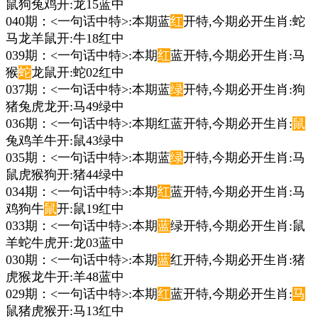
鼠狗兔鸡开:龙15蓝中
040期：<一句话中特>:本期蓝
红
开特,今期必开生肖:蛇
马龙羊鼠开:牛18红中
039期：<一句话中特>:本期
红
蓝开特,今期必开生肖:马
猴
蛇
龙鼠开:蛇02红中
037期：<一句话中特>:本期蓝
绿
开特,今期必开生肖:狗
猪兔虎龙开:马49绿中
036期：<一句话中特>:本期红蓝开特,今期必开生肖:
鼠
兔鸡羊牛开:鼠43绿中
035期：<一句话中特>:本期蓝
绿
开特,今期必开生肖:马
鼠虎猴狗开:猪44绿中
034期：<一句话中特>:本期
红
蓝开特,今期必开生肖:马
鸡狗牛
鼠
开:鼠19红中
033期：<一句话中特>:本期
蓝
绿开特,今期必开生肖:鼠
羊蛇牛虎开:龙03蓝中
030期：<一句话中特>:本期
蓝
红开特,今期必开生肖:猪
虎猴龙牛开:羊48蓝中
029期：<一句话中特>:本期
红
蓝开特,今期必开生肖:
马
鼠猪虎猴开:马13红中