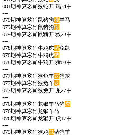
081期神算②肖猴蛇开:鸡34中
---
079期神算⑥肖鼠猪狗
猴
羊马
079期神算④肖鼠猪狗
猴
079期神算②肖鼠猪开:猴23中
---
078期神算⑥肖牛鸡虎
猪
兔鼠
078期神算④肖牛鸡虎
猪
078期神算②肖牛鸡开:猪08中
---
077期神算⑥肖猴兔羊
龙
狗蛇
077期神算④肖猴兔羊
龙
077期神算②肖猴兔开:龙27中
---
076期神算⑥肖龙猴羊马猪
虎
076期神算④肖龙猴羊马
076期神算②肖龙猴开:虎17中
---
075期神算⑥肖猴鸡
鼠
猪狗羊