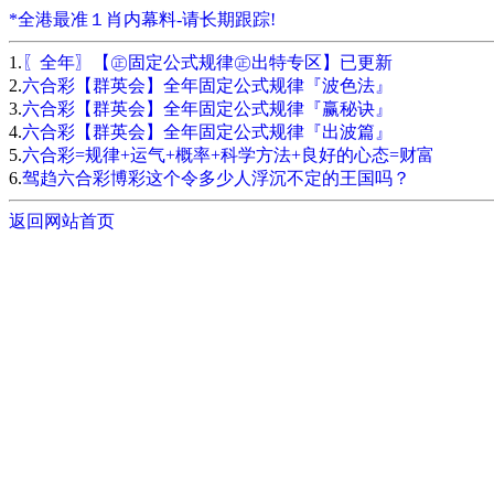
*全港最准１肖内幕料-请长期跟踪!
1.
〖全年〗【㊣固定公式规律㊣出特专区】已更新
2.
六合彩【群英会】全年固定公式规律『波色法』
3.
六合彩【群英会】全年固定公式规律『赢秘诀』
4.
六合彩【群英会】全年固定公式规律『出波篇』
5.
六合彩=规律+运气+概率+科学方法+良好的心态=财富
6.
驾趋六合彩博彩这个令多少人浮沉不定的王国吗？
返回网站首页