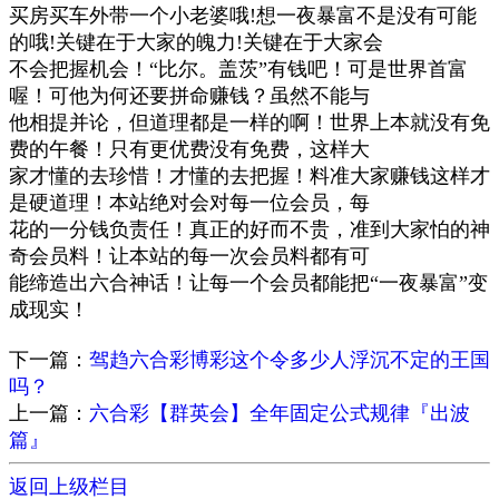
买房买车外带一个小老婆哦!想一夜暴富不是没有可能
的哦!关键在于大家的魄力!关键在于大家会
不会把握机会！“比尔。盖茨”有钱吧！可是世界首富
喔！可他为何还要拼命赚钱？虽然不能与
他相提并论，但道理都是一样的啊！世界上本就没有免
费的午餐！只有更优费没有免费，这样大
家才懂的去珍惜！才懂的去把握！料准大家赚钱这样才
是硬道理！本站绝对会对每一位会员，每
花的一分钱负责任！真正的好而不贵，准到大家怕的神
奇会员料！让本站的每一次会员料都有可
能缔造出六合神话！让每一个会员都能把“一夜暴富”变
成现实！
下一篇：
驾趋六合彩博彩这个令多少人浮沉不定的王国
吗？
上一篇：
六合彩【群英会】全年固定公式规律『出波
篇』
返回上级栏目