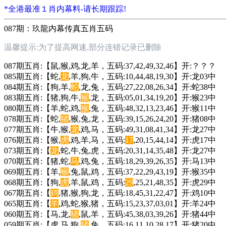
*全港最准１肖内幕料-请长期跟踪!
087期：玖龍内幕传真五肖五码
温馨提示:为了提高网速,部分连错记录已删除
087期五肖:【鼠,猴,鸡,龙,羊，五码:37,42,49,32,46】开:？？？
085期五肖:【蛇,
龙
,羊,狗,牛，五码:10,44,48,19,30】开:龙03中
084期五肖:【狗,羊,
蛇
,龙,兔，五码:27,22,08,26,34】开:蛇38中
083期五肖:【猪,狗,牛,
猴
,龙，五码:05,01,34,19,20】开:猴23中
080期五肖:【羊,蛇,鸡,
猴
,兔，五码:48,32,13,23,46】开:猴11中
078期五肖:【蛇,
猪
,猴,兔,龙，五码:39,15,26,24,20】开:猪08中
077期五肖:【牛,猴,
龙
,鸡,马，五码:49,31,08,41,34】开:龙27中
076期五肖:【猴,
虎
,鸡,羊,马，五码:
17
,20,15,44,14】开:虎17中
073期五肖:【
龙
,蛇,牛,兔,虎，五码:20,31,14,35,48】开:龙27中
070期五肖:【猪,蛇,
马
,鸡,兔，五码:18,29,39,26,35】开:马13中
069期五肖:【羊,
猴
,兔,鼠,鸡，五码:37,22,29,43,19】开:猴35中
068期五肖:【狗,
虎
,羊,鼠,鸡，五码:
29
,25,21,48,35】开:虎29中
067期五肖:【
鸡
,猪,猴,狗,龙，五码:18,45,31,22,47】开:鸡10中
065期五肖:【
羊
,鸡,蛇,猴,猪，五码:15,23,37,03,01】开:羊24中
060期五肖:【马,龙,
猪
,鼠,羊，五码:45,38,03,39,26】开:猪44中
059期五肖:【虎,马,狗,
猪
,兔，五码:16,11,10,28,17】开:猪20中