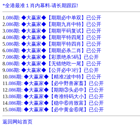
*全港最准１肖内幕料-请长期跟踪!
1.
086期: ◆大赢家◆【期期必中单双】已公开
2.
086期: ◆大赢家◆【期期九肖中特】已公开
3.
086期: ◆大赢家◆【期期平码复试】已公开
4.
086期: ◆大赢家◆【期期平特四尾】已公开
5.
086期: ◆大赢家◆【期期平特四肖】已公开
6.
086期: ◆大赢家◆【期期必杀二肖】已公开
7.
086期: ◆大赢家◆【彩票绝杀5码】已公开
8.
086期: ◆大赢家◆【无错绝吃一尾】已公开
9.
086期: ◆大赢家◆【公开必中3行】已公开
10.
086期: ◆大赢家◆【精准2波中特】已公开
11.
086期: ◆大赢家◆【必中野兽家畜】已公开
12.
086期: ◆大赢家◆【期期③头必中】已公开
13.
086期: ◆大赢家◆【奇准特码大小】已公开
14.
086期: ◆大赢家◆【稳中⑥肖致富】已公开
15.
086期: ◆大赢家◆【必中黄金⑥尾】已公开
返回网站首页