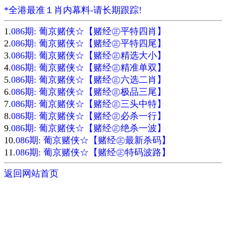
*全港最准１肖内幕料-请长期跟踪!
1.
086期: 葡京赌侠☆【赌经㊣平特四肖】
2.
086期: 葡京赌侠☆【赌经㊣平特四尾】
3.
086期: 葡京赌侠☆【赌经㊣精选大小】
4.
086期: 葡京赌侠☆【赌经㊣精准单双】
5.
086期: 葡京赌侠☆【赌经㊣六选二肖】
6.
086期: 葡京赌侠☆【赌经㊣极品三尾】
7.
086期: 葡京赌侠☆【赌经㊣三头中特】
8.
086期: 葡京赌侠☆【赌经㊣必杀一行】
9.
086期: 葡京赌侠☆【赌经㊣绝杀一波】
10.
086期: 葡京赌侠☆【赌经㊣最新杀码】
11.
086期: 葡京赌侠☆【赌经㊣特码波路】
返回网站首页