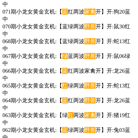
中
071期小龙女黄金玄机:【
蓝
红两波
家禽
开】开:狗20蓝
中
070期小龙女黄金玄机:【蓝绿两波
野兽
开】开:鼠30红
中
068期小龙女黄金玄机:【蓝绿两波
野兽
开】开:蛇13红
中
067期小龙女黄金玄机:【
绿
蓝两波
野兽
开】开:鼠06绿
中
066期小龙女黄金玄机:【
蓝
红两波家禽开】开:龙26蓝
中
065期小龙女黄金玄机:【
红
绿两波
野兽
开】开:蛇13红
中
064期小龙女黄金玄机:【
蓝
红两波
野兽
开】开:龙26蓝
中
063期小龙女黄金玄机:【绿
红
两波
家禽
开】开:猪19红
中
062期小龙女黄金玄机:【
蓝
绿两波
野兽
开】开:兔03蓝
中