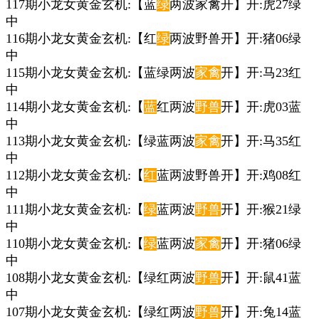
117期小龙女黄金玄机:【蓝
绿
两波家禽开】开:虎27绿
中
116期小龙女黄金玄机:【红
绿
两波野兽开】开:猪06绿
中
115期小龙女黄金玄机:【蓝绿两波
家禽
开】开:马23红
中
114期小龙女黄金玄机:【
蓝
红两波
野兽
开】开:虎03蓝
中
113期小龙女黄金玄机:【绿蓝两波
家禽
开】开:马35红
中
112期小龙女黄金玄机:【
红
蓝两波野兽开】开:鸡08红
中
111期小龙女黄金玄机:【
绿
蓝两波
野兽
开】开:猴21绿
中
110期小龙女黄金玄机:【
绿
蓝两波
家禽
开】开:猪06绿
中
108期小龙女黄金玄机:【绿红两波
野兽
开】开:鼠41蓝
中
107期小龙女黄金玄机:【绿红两波
野兽
开】开:兔14蓝