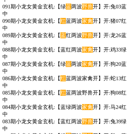
091期小龙女黄金玄机:【绿
蓝
两波
野兽
开】开:兔03蓝
中
090期小龙女黄金玄机:【
红
蓝两波
家禽
开】开:猪07红
中
089期小龙女黄金玄机:【
蓝
红两波
野兽
开】开:龙26蓝
中
088期小龙女黄金玄机:【蓝红两波
家禽
开】开:鸡33绿
中
087期小龙女黄金玄机:【绿
蓝
两波
家禽
开】开:狗20蓝
中
086期小龙女黄金玄机:【
红
蓝两波家禽开】开:蛇13红
中
085期小龙女黄金玄机:【
红
蓝两波野兽开】开:狗08红
中
084期小龙女黄金玄机:【蓝绿两波
家禽
开】开:马24红
中
083期小龙女黄金玄机:【蓝红两波
野兽
开】开:兔39绿
中