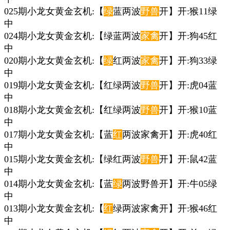
025期小龙女黄金玄机:【
绿
蓝两波
野兽
开】开:猴11绿
中
024期小龙女黄金玄机:【绿蓝两波
家禽
开】开:狗45红
中
020期小龙女黄金玄机:【
绿
红两波
家禽
开】开:狗33绿
中
019期小龙女黄金玄机:【红绿两波
野兽
开】开:虎04蓝
中
018期小龙女黄金玄机:【红绿两波
野兽
开】开:猴10蓝
中
017期小龙女黄金玄机:【蓝
红
两波家禽开】开:虎40红
中
015期小龙女黄金玄机:【绿红两波
野兽
开】开:鼠42蓝
中
014期小龙女黄金玄机:【蓝
绿
两波野兽开】开:牛05绿
中
013期小龙女黄金玄机:【
红
绿两波家禽开】开:猴46红
中