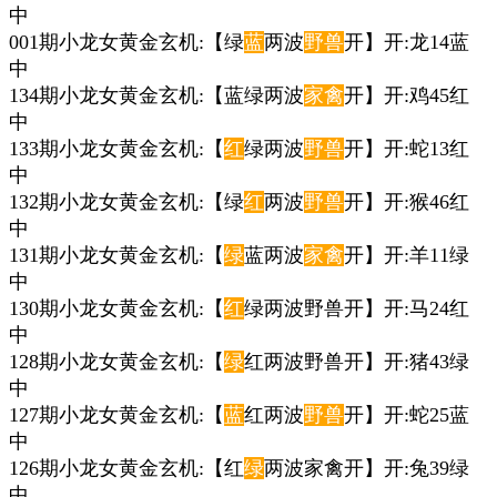
中
001期小龙女黄金玄机:【绿
蓝
两波
野兽
开】开:龙14蓝
中
134期小龙女黄金玄机:【蓝绿两波
家禽
开】开:鸡45红
中
133期小龙女黄金玄机:【
红
绿两波
野兽
开】开:蛇13红
中
132期小龙女黄金玄机:【绿
红
两波
野兽
开】开:猴46红
中
131期小龙女黄金玄机:【
绿
蓝两波
家禽
开】开:羊11绿
中
130期小龙女黄金玄机:【
红
绿两波野兽开】开:马24红
中
128期小龙女黄金玄机:【
绿
红两波野兽开】开:猪43绿
中
127期小龙女黄金玄机:【
蓝
红两波
野兽
开】开:蛇25蓝
中
126期小龙女黄金玄机:【红
绿
两波家禽开】开:兔39绿
中