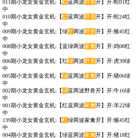
011期小龙女黄金玄机:【
红
蓝两波
野兽
开】开:蛇01红
中
010期小龙女黄金玄机:【
红
蓝两波
野兽
开】开:蛇24红
中
009期小龙女黄金玄机:【绿
红
两波
野兽
开】开:猴45红
中
008期小龙女黄金玄机:【蓝绿两波
家禽
开】开:鸡08红
中
006期小龙女黄金玄机:【红
绿
两波
野兽
开】开:虎39绿
中
005期小龙女黄金玄机:【
绿
蓝两波
家禽
开】开:猪06绿
中
002期小龙女黄金玄机:【
绿
蓝两波野兽开】开:牛16绿
中
001期小龙女黄金玄机:【红蓝两波
家禽
开】开:羊22绿
中
139期小龙女黄金玄机:【
红
绿两波家禽开】开:猴45红
中
004期小龙女黄金玄机:【绿蓝两波
家禽
开】开:猪18红