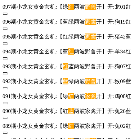
097期小龙女黄金玄机:【绿
红
两波
野兽
开】开:龙01红
中
096期小龙女黄金玄机:【蓝绿两波
家禽
开】开:狗19红
中
095期小龙女黄金玄机:【红绿两波
家禽
开】开:猪42蓝
中
094期小龙女黄金玄机:【蓝
红
两波野兽开】开:羊34红
中
093期小龙女黄金玄机:【
红
蓝两波野兽开】开:狗07红
中
092期小龙女黄金玄机:【
蓝
绿两波
野兽
开】开:猴09蓝
中
091期小龙女黄金玄机:【绿
红
两波
家禽
开】开:鸡08红
中
090期小龙女黄金玄机:【红
蓝
两波家禽开】开:兔26蓝
中
089期小龙女黄金玄机:【绿
红
两波家禽开】开:兔02红
中