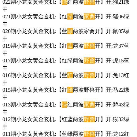
022期小龙女黄金玄机:【
绿
红两波
野兽
开】开:猴21绿
中
021期小龙女黄金玄机:【红
绿
两波
家禽
开】开:猪06绿
中
020期小龙女黄金玄机:【蓝
绿
两波家禽开】开:鼠05绿
中
019期小龙女黄金玄机:【红
蓝
两波
野兽
开】开:龙37蓝
中
017期小龙女黄金玄机:【红绿两波
野兽
开】开:虎15蓝
中
016期小龙女黄金玄机:【蓝
红
两波
野兽
开】开:兔13红
中
015期小龙女黄金玄机:【红
绿
两波野兽开】开:马22绿
中
013期小龙女黄金玄机:【
绿
红两波
家禽
开】开:鸡43绿
中
012期小龙女黄金玄机:【红蓝两波
野兽
开】开:猴32绿
中
011期小龙女黄金玄机:【蓝绿两波
野兽
开】开:龙12红