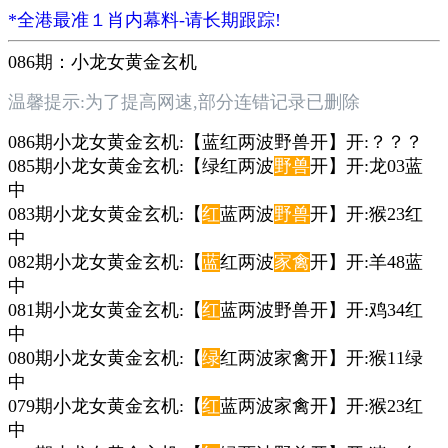
*全港最准１肖内幕料-请长期跟踪!
086期：小龙女黄金玄机
温馨提示:为了提高网速,部分连错记录已删除
086期小龙女黄金玄机:【蓝红两波野兽开】开:？？？
085期小龙女黄金玄机:【绿红两波
野兽
开】开:龙03蓝
中
083期小龙女黄金玄机:【
红
蓝两波
野兽
开】开:猴23红
中
082期小龙女黄金玄机:【
蓝
红两波
家禽
开】开:羊48蓝
中
081期小龙女黄金玄机:【
红
蓝两波野兽开】开:鸡34红
中
080期小龙女黄金玄机:【
绿
红两波家禽开】开:猴11绿
中
079期小龙女黄金玄机:【
红
蓝两波家禽开】开:猴23红
中