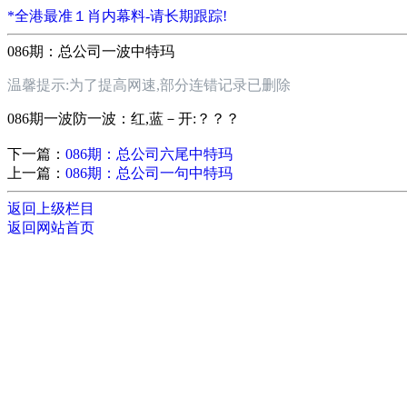
*全港最准１肖内幕料-请长期跟踪!
086期：总公司一波中特玛
温馨提示:为了提高网速,部分连错记录已删除
086期一波防一波：红,蓝－开:？？？
下一篇：
086期：总公司六尾中特玛
上一篇：
086期：总公司一句中特玛
返回上级栏目
返回网站首页