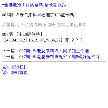
*全港最准１肖内幕料-请长期跟踪!
087期: ※老总来料※福湘了知5点十碼
温馨提示:为了提高网速,部分连错记录已删除
087期 【主10碼仲特】 :
【43,34,33,21,15,19,07,39,36,22】开:？？？
下一篇：
087期: ※老总来料※民间了知三俏准
上一篇：
087期: ※老总来料※鬼谷了知8碼好鬼准吖
返回上级栏目
返回网站首页